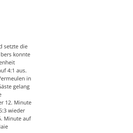
h
 setzte die
lbers konnte
enheit
uf 4:1 aus.
Vermeulen in
Gäste gelang
e
r 12. Minute
5:3 wieder
6. Minute auf
Haie