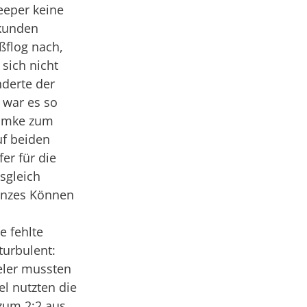
eeper keine
ekunden
ßflog nach,
 sich nicht
nderte der
 war es so
Öhmke zum
uf beiden
er für die
sgleich
ganzes Können
e fehlte
turbulent:
eler mussten
el nutzten die
zum 2:2 aus.