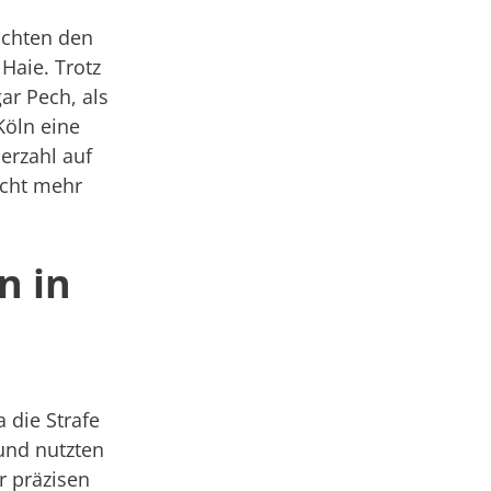
uchten den
Haie. Trotz
ar Pech, als
Köln eine
erzahl auf
icht mehr
n in
a die Strafe
 und nutzten
r präzisen