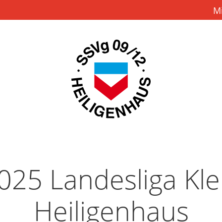
M
025 Landesliga Klei
Heiligenhaus