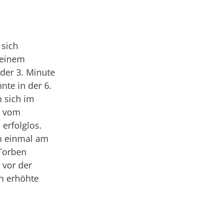
 sich
 einem
 der 3. Minute
nte in der 6.
 sich im
e vom
 erfolglos.
ch einmal am
 Torben
 vor der
n erhöhte