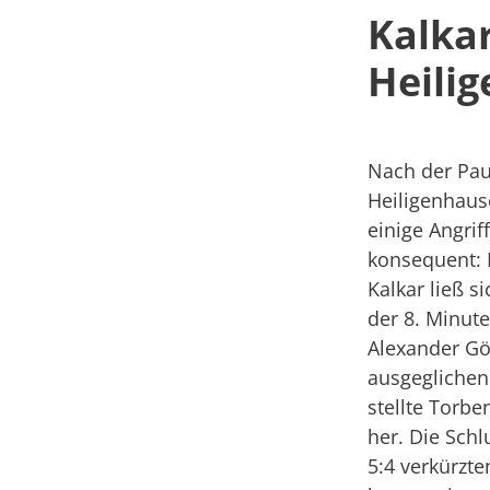
Kalka
Heili
Nach der Paus
Heiligenhaus
einige Angrif
konsequent: I
Kalkar ließ 
der 8. Minut
Alexander Gör
ausgeglichen
stellte Torb
her. Die Sch
5:4 verkürzte