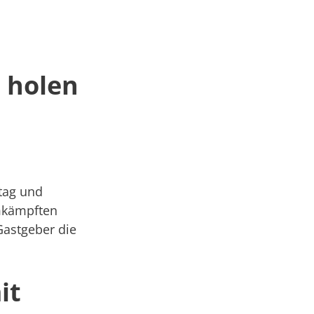
 holen
ltag und
umkämpften
Gastgeber die
it