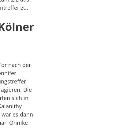
treffer zu.
Kölner
 Tor nach der
ennifer
ngstreffer
 agieren. Die
fen sich in
Kalanithy
6 war es dann
athan Öhmke