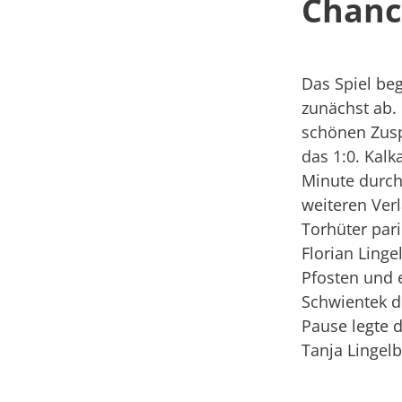
Chanc
Das Spiel be
zunächst ab.
schönen Zuspi
das 1:0. Kalk
Minute durch
weiteren Ver
Torhüter pari
Florian Linge
Pfosten und 
Schwientek di
Pause legte 
Tanja Lingelb