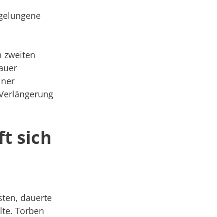
.
 gelungene
m zweiten
auer
iner
 Verlängerung
ft sich
sten, dauerte
lte. Torben