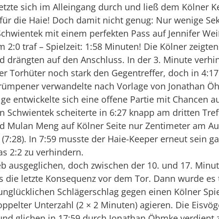
etzte sich im Alleingang durch und ließ dem Kölner K
 für die Haie! Doch damit nicht genug: Nur wenige S
Schwientek mit einem perfekten Pass auf Jennifer Wei
m 2:0 traf – Spielzeit: 1:58 Minuten! Die Kölner zeigten
d drängten auf den Anschluss. In der 3. Minute verhi
r Torhüter noch stark den Gegentreffer, doch in 4:17
Trümpener verwandelte nach Vorlage von Jonathan 
olge entwickelte sich eine offene Partie mit Chancen a
n Schwientek scheiterte in 6:27 knapp am dritten Treff
d Mulan Meng auf Kölner Seite nur Zentimeter am Au
 (7:28). In 7:59 musste der Haie-Keeper erneut sein 
s 2:2 zu verhindern.
eb ausgeglichen, doch zwischen der 10. und 17. Minut
 die letzte Konsequenz vor dem Tor. Dann wurde es 
nglücklichen Schlägerschlag gegen einen Kölner Spi
oppelter Unterzahl (2 × 2 Minuten) agieren. Die Eisvög
und glichen in 17:59 durch Jonathan Öhmke verdient 