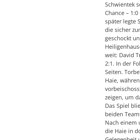
Schwientek s
Chance – 1:0
später legte 
die sicher zu
geschockt un
Heiligenhause
weit: David 
2:1. In der F
Seiten. Torbe
Haie, währen
vorbeischoss
zeigen, um da
Das Spiel bli
beiden Teams
Nach einem u
die Haie in d
Gelegenheit 