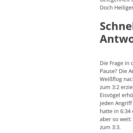
Doch Heiligen
Schnel
Antwo
Die Frage in 
Pause? Die An
Weißflog nac
zum 3:2 erzie
Eisvögel erh
jeden Angrif
hatte in 6:34
aber so weit
zum 3:3.