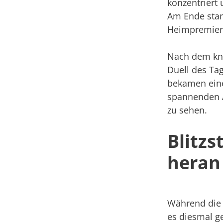
konzentriert
Am Ende stand
Heimpremiere
Nach dem kna
Duell des Ta
bekamen eine
spannenden A
zu sehen.
Blitzs
heran
Während die 
es diesmal g