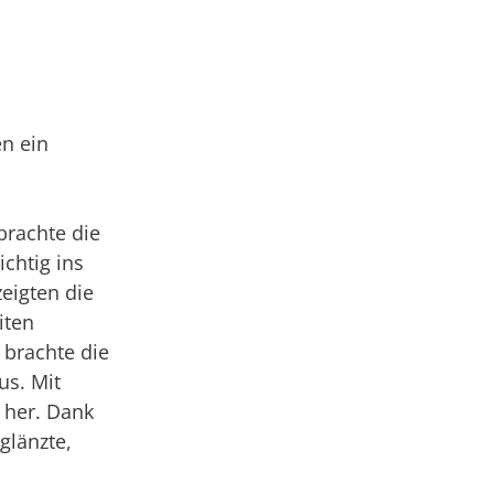
en ein
 brachte die
ichtig ins
eigten die
iten
 brachte die
us. Mit
g her. Dank
glänzte,