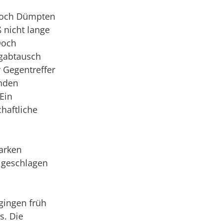
 doch Dümpten
 nicht lange
Doch
agabtausch
 Gegentreffer
enden
Ein
haftliche
tarken
9 geschlagen
 gingen früh
s. Die