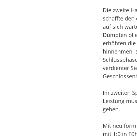
Die zweite H
schaffte den 
auf sich war
Dümpten blie
erhöhten die
hinnehmen, s
Schlussphase 
verdienter S
Geschlossenh
Im zweiten Sp
Leistung mus
geben.
Mit neu formi
mit 1:0 in F