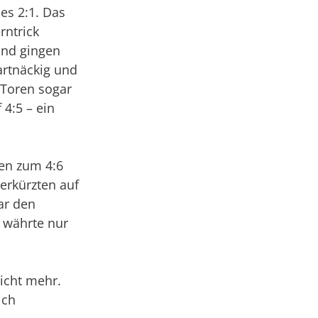
es 2:1. Das
rntrick
 und gingen
artnäckig und
 Toren sogar
 4:5 – ein
ren zum 4:6
erkürzten auf
ar den
 währte nur
icht mehr.
ich