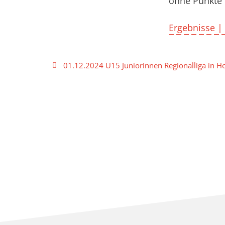
ohne Punkte 
Ergebnisse |
Beitragsnavigation
01.12.2024 U15 Juniorinnen Regionalliga in H