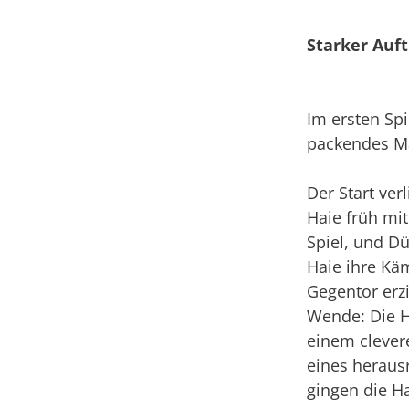
Starker Auf
Im ersten Spi
packendes Ma
Der Start ver
Haie früh mit
Spiel, und D
Haie ihre Kä
Gegentor erzi
Wende: Die Ha
einem clevere
eines heraus
gingen die Ha