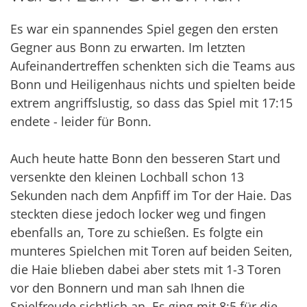
Es war ein spannendes Spiel gegen den ersten
Gegner aus Bonn zu erwarten. Im letzten
Aufeinandertreffen schenkten sich die Teams aus
Bonn und Heiligenhaus nichts und spielten beide
extrem angriffslustig, so dass das Spiel mit 17:15
endete - leider für Bonn.
Auch heute hatte Bonn den besseren Start und
versenkte den kleinen Lochball schon 13
Sekunden nach dem Anpfiff im Tor der Haie. Das
steckten diese jedoch locker weg und fingen
ebenfalls an, Tore zu schießen. Es folgte ein
munteres Spielchen mit Toren auf beiden Seiten,
die Haie blieben dabei aber stets mit 1-3 Toren
vor den Bonnern und man sah Ihnen die
Spielfreude sichtlich an. Es ging mit 8:5 für die