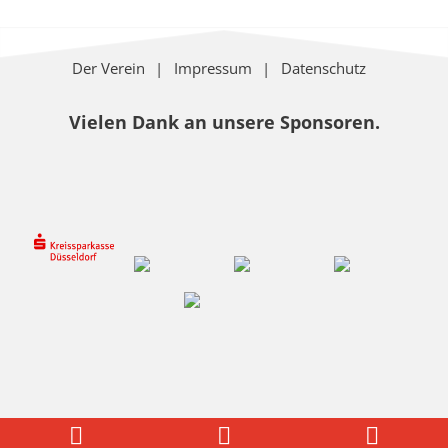
Der Verein
Impressum
Datenschutz
Vielen Dank an unsere Sponsoren.