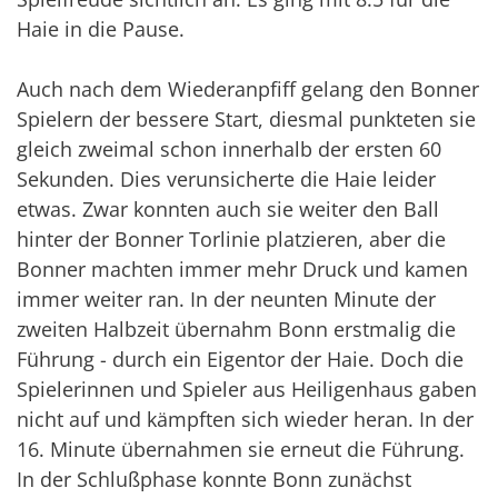
Haie in die Pause.
Auch nach dem Wiederanpfiff gelang den Bonner
Spielern der bessere Start, diesmal punkteten sie
gleich zweimal schon innerhalb der ersten 60
Sekunden. Dies verunsicherte die Haie leider
etwas. Zwar konnten auch sie weiter den Ball
hinter der Bonner Torlinie platzieren, aber die
Bonner machten immer mehr Druck und kamen
immer weiter ran. In der neunten Minute der
zweiten Halbzeit übernahm Bonn erstmalig die
Führung - durch ein Eigentor der Haie. Doch die
Spielerinnen und Spieler aus Heiligenhaus gaben
nicht auf und kämpften sich wieder heran. In der
16. Minute übernahmen sie erneut die Führung.
In der Schlußphase konnte Bonn zunächst