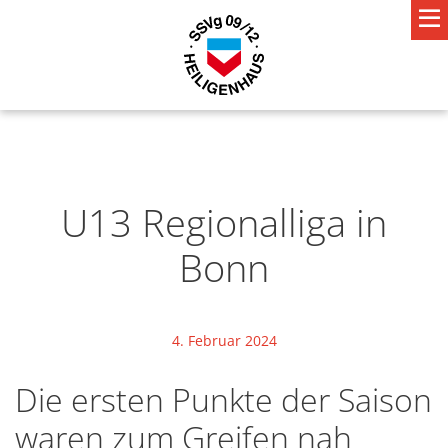
U13 Regionalliga in
Bonn
4. Februar 2024
Die ersten Punkte der Saison
waren zum Greifen nah