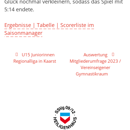
Glück nochmal verkleinern, sodass das Spiel mit
5:14 endete.
Ergebnisse | Tabelle | Scorerliste im
Saisonmanager
Beitragsnavigation
U15 Juniorinnen
Auswertung
Regionalliga in Kaarst
Mitgliederumfrage 2023 /
Vereinseigener
Gymnastikraum