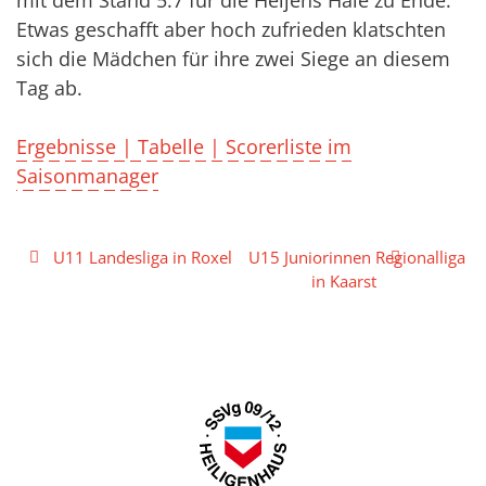
mit dem Stand 5:7 für die Heljens Haie zu Ende.
Etwas geschafft aber hoch zufrieden klatschten
sich die Mädchen für ihre zwei Siege an diesem
Tag ab.
Ergebnisse | Tabelle | Scorerliste im
Saisonmanager
Beitragsnavigation
U11 Landesliga in Roxel
U15 Juniorinnen Regionalliga
in Kaarst